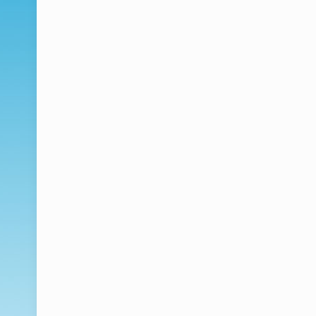
Σε όσους θέλουν να εξασφαλίσουν τα αγαπημένα
μόνιμης μερικής ή ολικής ανικανότητας.
Σε αυτούς που θέλουν να εξασφαλίσουν το εισόδ
κάποιου πρόσκαιρου ατυχήματος - τραυματισμού, 
εκτός του εργασιακού χώρου. (π.χ. κατα την διάρ
ενασχόλησης)
Σε όσους θέλουν να εξασφαλίσουν τα έξοδα που 