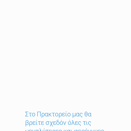
(Ταμείο) , είτε όχι (Ανασφάλιστοι) και μπορεί
ο ασφαλιζόμενος να επιλέξει μια εξ
ολοκλήρου κάλυψη (100%) , είτε μια κάλυψη
με συμμετοχή. Σημαντικές Εκπτώσεις
υπολογίζονται εφόσον γίνουν οικογενειακά
Προγράμματα (Σύζυγος και παιδιά).
Ομάδες ή σύνολο εργαζομένων (Ομαδικά
Ασφαλιστήρια Υγείας), με πακέτα καλύψεων
και πολύ οικονομικά ασφάλιστρα.
Στο Πρακτορείο μας θα
βρείτε σχεδόν όλες τις